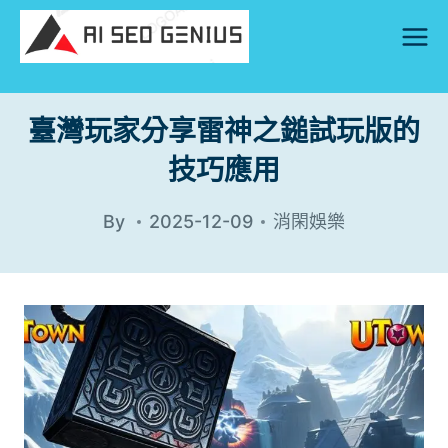
Skip
to
content
臺灣玩家分享雷神之鎚試玩版的
技巧應用
By
2025-12-09
消閑娛樂