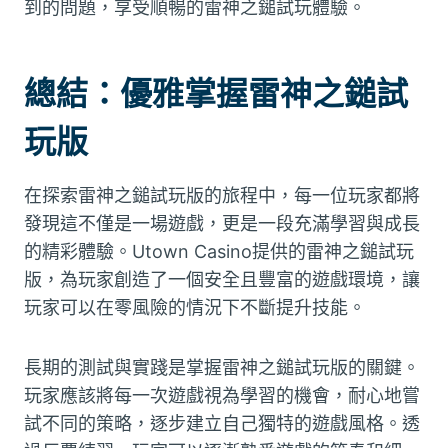
到的問題，享受順暢的雷神之鎚試玩體驗。
總結：優雅掌握雷神之鎚試
玩版
在探索雷神之鎚試玩版的旅程中，每一位玩家都將
發現這不僅是一場遊戲，更是一段充滿學習與成長
的精彩體驗。Utown Casino提供的雷神之鎚試玩
版，為玩家創造了一個安全且豐富的遊戲環境，讓
玩家可以在零風險的情況下不斷提升技能。
長期的測試與實踐是掌握雷神之鎚試玩版的關鍵。
玩家應該將每一次遊戲視為學習的機會，耐心地嘗
試不同的策略，逐步建立自己獨特的遊戲風格。透