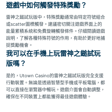
遊戲中如何觸發特殊獎勵？
雷神之鎚試玩版中，特殊獎勵通常由特定符號組合
或scatter圖標觸發。建議密切關注遊戲界面上的
能量累積系統和免費旋轉觸發條件。仔細閱讀遊戲
說明，了解各種特殊符號的作用，有助於更好地捕
捉獎勵機會。
我可以在手機上玩雷神之鎚試玩
版嗎？
是的，Utown Casino的雷神之鎚試玩版完全支援
行動裝置。無論是透過智慧型手機或平板電腦，都
可以直接在瀏覽器中暢玩。遊戲介面會自動調整，
確保在不同裝置上都能獲得最佳遊戲體驗。