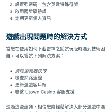
設置強密碼，包含英數特殊符號
啟用兩步驟驗證
定期更新個人資訊
遊戲出現問題時的解決方式
當您在使用如何下載雷神之鎚試玩版時遇到技術困
難，可以嘗試下列解決方案：
清除瀏覽器快取
檢查網路連線
更新遊戲客戶端
聯繫 Utown Casino 客服支援
透過這些建議，相信您能輕鬆解決大部分遊戲中遇