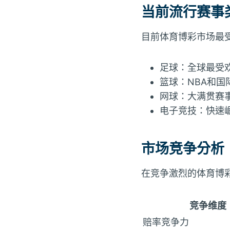
当前流行赛事
目前体育博彩市场最
足球：全球最受
篮球：NBA和
网球：大满贯赛
电子竞技：快速
市场竞争分析
在竞争激烈的体育博
竞争维度
赔率竞争力