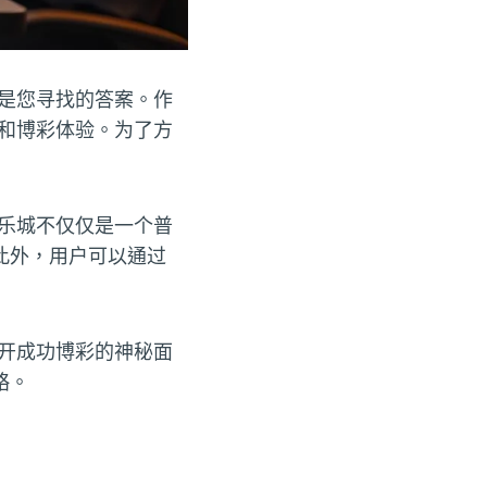
是您寻找的答案。作
和博彩体验。为了方
乐城不仅仅是一个普
此外，用户可以通过
开成功博彩的神秘面
略。