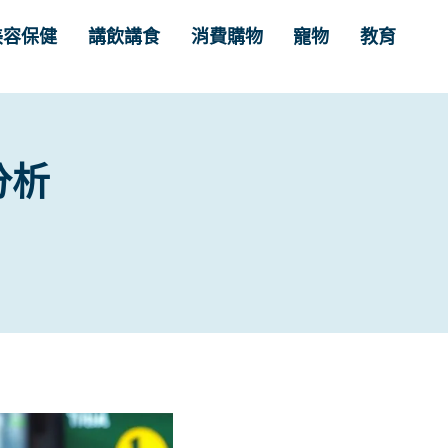
美容保健
講飲講食
消費購物
寵物
教育
分析