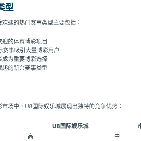
类型
受欢迎的热门赛事类型主要包括：
欢迎的体育博彩项目
国际赛事吸引大量博彩用户
事成为重要博彩选择
崛起的新兴赛事类型
彩市场中，U8国际娱乐城展现出独特的竞争优势：
U8国际娱乐城
高
中