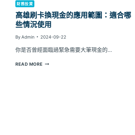
財務投資
高雄刷卡換現金的應用範圍：適合哪
些情況使用
By
Admin
2024-09-22
你是否曾經面臨過緊急需要大筆現金的…
高
READ MORE
雄
刷
卡
換
現
金
的
應
用
範