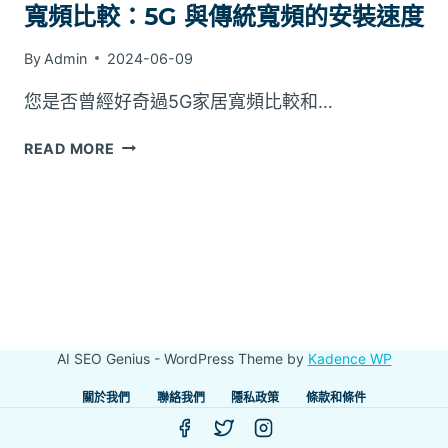
寬頻比較：5G 與傳統寬頻的安裝速度
By
Admin
2024-06-09
您是否曾經好奇過5G家居寬頻比較和…
寬
READ MORE
頻
比
較：
5G
與
傳
統
寬
頻
AI SEO Genius - WordPress Theme by
Kadence WP
的
安
關於我們
聯絡我們
隱私政策
條款和條件
裝
速