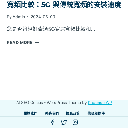
寬頻比較：5G 與傳統寬頻的安裝速度
By
Admin
2024-06-09
您是否曾經好奇過5G家居寬頻比較和…
寬
READ MORE
頻
比
較：
5G
與
傳
統
寬
頻
AI SEO Genius - WordPress Theme by
Kadence WP
的
安
關於我們
聯絡我們
隱私政策
條款和條件
裝
速