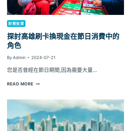
饋
機
制：
賺
財務投資
取
更
探討高雄刷卡換現金在節日消費中的
多
角色
利
益
By
Admin
2024-07-21
您是否曾經在節日期間,因為需要大量…
探
READ MORE
討
高
雄
刷
卡
換
現