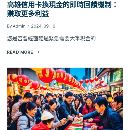
高雄信用卡換現金的即時回饋機制：
賺取更多利益
By
Admin
2024-09-19
您是否曾經面臨過緊急需要大筆現金的…
高
READ MORE
雄
信
用
卡
換
現
金
的
即
時
回