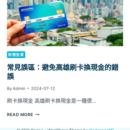
金
在
節
日
消
費
中
的
財務投資
角
色
常見誤區：避免高雄刷卡換現金的錯
誤
By
Admin
2024-07-12
刷卡換現金 高雄刷卡換現金是一種便…
常
READ MORE
見
誤