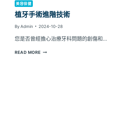
美容保健
植牙手術進階技術
By
Admin
2024-10-28
您是否曾經擔心治療牙科問題的創傷和…
植
READ MORE
牙
手
術
進
階
技
術