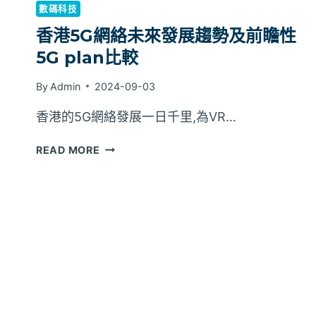
數碼科技
香港5G網絡未來發展趨勢及前瞻性
5G plan比較
By
Admin
2024-09-03
香港的5G網絡發展一日千里,為VR…
香
READ MORE
港
5G
網
絡
未
來
發
展
趨
勢