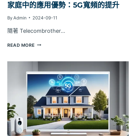
家庭中的應用優勢：5G寬頻的提升
By
Admin
2024-09-11
隨著 Telecombrother…
家
READ MORE
庭
中
的
應
用
優
勢：
5G
寬
頻
的
提
升