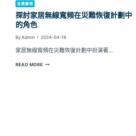
消費購物
探討家居無線寬頻在災難恢復計劃中
的角色
By
Admin
2024-04-18
家居無線寬頻在災難恢復計劃中扮演著…
探
READ MORE
討
家
居
無
線
寬
頻
在
災
難