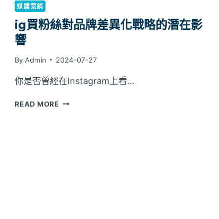
媒體營銷
ig買粉絲對品牌差異化戰略的潛在影
響
By
Admin
2024-07-27
你是否曾經在Instagram上看…
IG
READ MORE
買
粉
絲
對
品
牌
差
異
化
戰