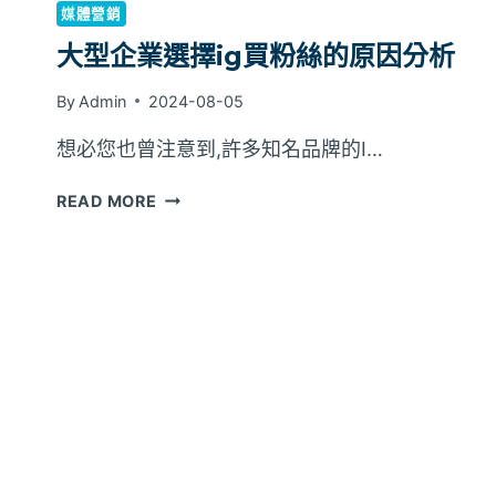
媒體營銷
大型企業選擇ig買粉絲的原因分析
By
Admin
2024-08-05
想必您也曾注意到,許多知名品牌的I…
大
READ MORE
型
企
業
選
擇
IG
買
粉
絲
的
原