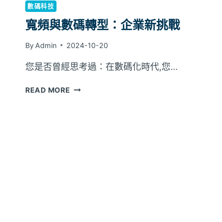
數碼科技
寬頻與數碼轉型：企業新挑戰
By
Admin
2024-10-20
您是否曾經思考過：在數碼化時代,您…
寬
READ MORE
頻
與
數
碼
轉
型：
企
業
新
挑
戰