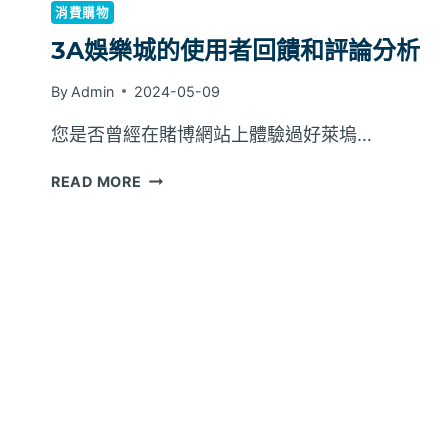
消費購物
3A娛樂城的使用者回饋和評論分析
By
Admin
2024-05-09
您是否曾經在賭博網站上體驗過好萊塢…
3A
READ MORE
娛
樂
城
的
使
用
者
回
饋
和
評