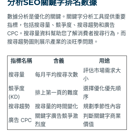
分析SEO關鍵字排名數據
數據分析是優化的關鍵。關鍵字分析工具提供重要
指標，包括搜尋量、競爭度、搜尋趨勢和廣告
CPC。搜尋量資料幫助您了解消費者搜尋行為，而
搜尋趨勢圖則展示產業的淡旺季問題。
指標名稱
含義
用途
評估市場需求大
搜尋量
每月平均搜尋次數
小
競爭度
選擇優化優先順
排上第一頁的難度
(KD)
序
搜尋趨勢
搜尋量的時間變化
規劃季節性內容
關鍵字廣告競爭激
判斷關鍵字商業
廣告 CPC
烈度
價值