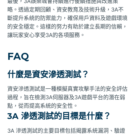
最後，3A娛樂城會持續進行後續措施與改進策
略。透過定期回顧、資安教育及技術升級，3A不
斷提升系統的防禦能力，確保用戶資料及遊戲環境
的安全穩定。這樣的努力有助於建立長期的信賴，
讓玩家安心享受3A的各項服務。
FAQ
什麼是資安滲透測試？
資安滲透測試是一種模擬真實攻擊手法的安全評估
過程，旨在檢測3A伺服器及3A遊戲平台的潛在弱
點，從而提高系統的安全性。
3A 滲透測試的目標是什麼？
3A 滲透測試的主要目標包括揭露系統漏洞、驗證