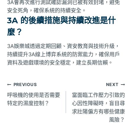
3A會再次進行測試確認漏洞已被有效封堵，避免
安全死角，確保系統的持續安全。
3A 的後續措施與持續改進是什
麼？
3A娛樂城透過定期回顧、資安教育與技術升級，
持續提升3A線上博弈系統的防禦能力，確保用戶
資料及遊戲環境的安全穩定，建立長期信賴。
文
PREVIOUS
NEXT
呼吸機的使用是否需要
當面臨工作壓力引致的
章
特定的濕度控制？
心因性障礙時，盲目尋
求壯陽偏方有哪些健康
導
風險？
覽