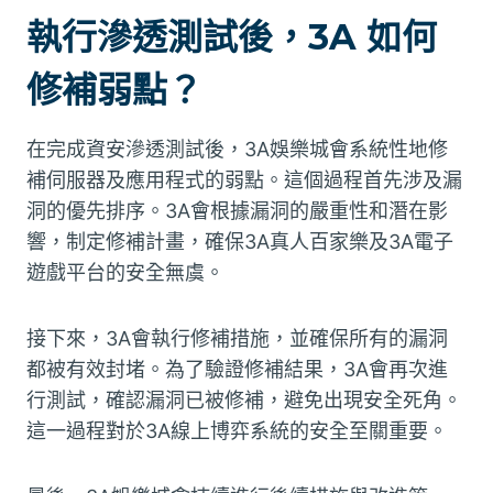
執行滲透測試後，3A 如何
修補弱點？
在完成資安滲透測試後，3A娛樂城會系統性地修
補伺服器及應用程式的弱點。這個過程首先涉及漏
洞的優先排序。3A會根據漏洞的嚴重性和潛在影
響，制定修補計畫，確保3A真人百家樂及3A電子
遊戲平台的安全無虞。
接下來，3A會執行修補措施，並確保所有的漏洞
都被有效封堵。為了驗證修補結果，3A會再次進
行測試，確認漏洞已被修補，避免出現安全死角。
這一過程對於3A線上博弈系統的安全至關重要。