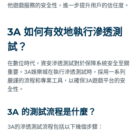
他遊戲服務的安全性，進一步提升用戶的信任度。
3A 如何有效地執行滲透測
試？
在數位時代，資安滲透測試對於保障系統安全至關
重要。3A娛樂城在執行滲透測試時，採用一系列
嚴謹的流程和專業工具，以確保3A遊戲平台的安
全性。
3A 的測試流程是什麼？
3A的滲透測試流程包括以下幾個步驟：