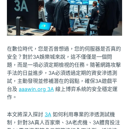
在數位時代，您是否曾想過，您的伺服器是否真的
安全？對於3A娛樂城來說，這不僅僅是一個問
題，而是一項必須定期檢視的任務。隨著網路攻擊
手法的日益進步，3A必須透過定期的資安滲透測
試，主動發現並修補潛在的弱點，確保3A遊戲平
台及
aaawin.org 3A
線上博弈系統的安全穩定運
作。
本文將深入探討
3A
如何利用專業的滲透測試機
制，針對3A真人百家樂、3A老虎機、3A體育投注