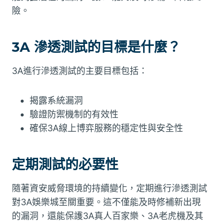
險。
3A 滲透測試的目標是什麼？
3A進行滲透測試的主要目標包括：
揭露系統漏洞
驗證防禦機制的有效性
確保3A線上博弈服務的穩定性與安全性
定期測試的必要性
隨著資安威脅環境的持續變化，定期進行滲透測試
對3A娛樂城至關重要。這不僅能及時修補新出現
的漏洞，還能保護3A真人百家樂、3A老虎機及其