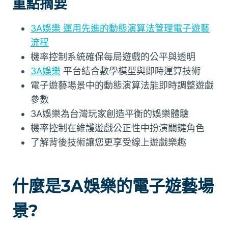
重點摘要
3A娛樂 運用先進的動態演算法管理電子遊藝
流程
機率控制系統確保每局遊戲的公平與透明
3A娛
樂
平台結合數學模型與即時運算技術
電子遊藝場景中的動態演算法能即時調整遊戲
參數
3A娛樂為台灣玩家創造平衡的娛樂體驗
機率控制在維護遊戲公正性中扮演關鍵角色
了解背後技術讓您更享受線上遊戲樂趣
什麼是3A娛樂的電子遊藝場
景?