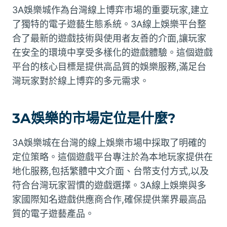
3A娛樂城作為台灣線上博弈市場的重要玩家,建立
了獨特的電子遊藝生態系統。3A線上娛樂平台整
合了最新的遊戲技術與使用者友善的介面,讓玩家
在安全的環境中享受多樣化的遊戲體驗。這個遊戲
平台的核心目標是提供高品質的娛樂服務,滿足台
灣玩家對於線上博弈的多元需求。
3A娛樂的市場定位是什麼?
3A娛樂城在台灣的線上娛樂市場中採取了明確的
定位策略。這個遊戲平台專注於為本地玩家提供在
地化服務,包括繁體中文介面、台幣支付方式,以及
符合台灣玩家習慣的遊戲選擇。3A線上娛樂與多
家國際知名遊戲供應商合作,確保提供業界最高品
質的電子遊藝產品。