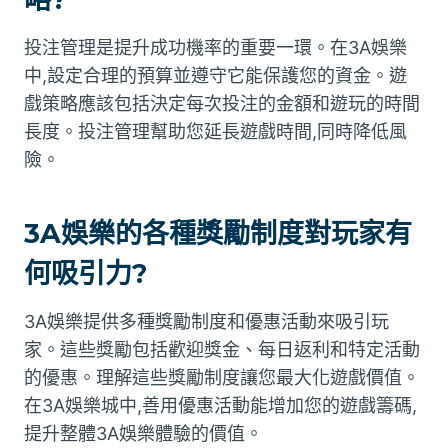
投注管理是提升成功機率的重要一環。在3A娛樂
中,設定合理的預算並遵守它能保護您的資金。遊
戲策略應該包括決定每次投注的金額和遊玩的時間
長度。投注管理幫助您延長遊戲時間,同時降低風
險。
3A娛樂的各種獎勵制度對玩家有
何吸引力?
3A娛樂提供多種獎勵制度和優惠活動來吸引玩
家。這些獎勵包括歡迎獎金、每日返利和特定活動
的優惠。理解這些獎勵制度讓您最大化遊戲價值。
在3A娛樂城中,善用優惠活動能增加您的遊戲籌碼,
提升整體3A娛樂體驗的價值。