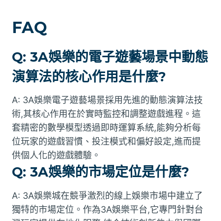
FAQ
Q: 3A娛樂的電子遊藝場景中動態
演算法的核心作用是什麼?
A: 3A娛樂電子遊藝場景採用先進的動態演算法技
術,其核心作用在於實時監控和調整遊戲進程。這
套精密的數學模型透過即時運算系統,能夠分析每
位玩家的遊戲習慣、投注模式和偏好設定,進而提
供個人化的遊戲體驗。
Q: 3A娛樂的市場定位是什麼?
A: 3A娛樂城在競爭激烈的線上娛樂市場中建立了
獨特的市場定位。作為3A娛樂平台,它專門針對台