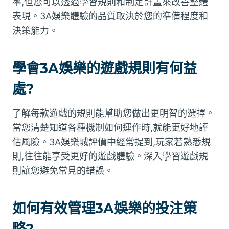
率,但您可以透過學習規則和制定計畫來改善整體
表現。3A娛樂體驗的品質取決於您的準備程度和
決策能力。
學會3A娛樂的遊戲規則有何益
處?
了解每款遊戲的規則能幫助您做出更明智的選擇。
當您清楚知道各種機制如何運作時,就能更好地評
估風險。3A娛樂城評價中經常提到,玩家若熟悉規
則,往往能享受更好的遊戲體驗。深入學習遊戲規
則讓您避免常見的錯誤。
如何有效管理3A娛樂的投注策
略?