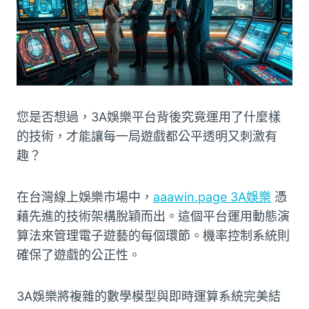
您是否想過，3A娛樂平台背後究竟運用了什麼樣
的技術，才能讓每一局遊戲都公平透明又刺激有
趣？
在台灣線上娛樂市場中，
aaawin.page 3A娛樂
憑
藉先進的技術架構脫穎而出。這個平台運用動態演
算法來管理電子遊藝的每個環節。機率控制系統則
確保了遊戲的公正性。
3A娛樂將複雜的數學模型與即時運算系統完美結