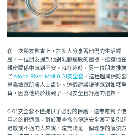
在一次朋友聚會上，許多人分享著他們的生活經
歷。一位朋友提到他對乳膠過敏的困擾，這讓他在
親密關係中感到不安。就在這時，另一位朋友推薦
了
Moon River Mall 0.01安全套
，這種超薄保險套
專為敏感肌膚人士設計。這個建議讓他感到如釋重
負，因為他終於找到了一個安全且舒適的選擇。
0.01安全套不僅提供了必要的保護，還考慮到了使
用者的舒適感。對於那些擔心傳統安全套可能引起
過敏或不適的人來說，這無疑是一個理想的解決方