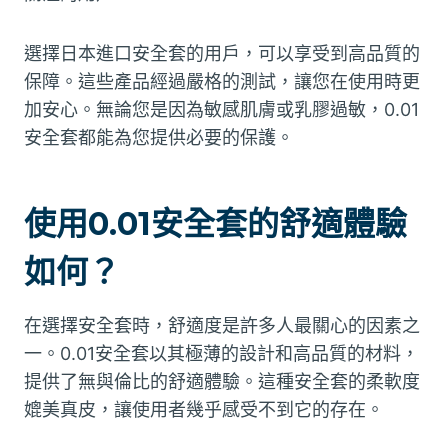
選擇日本進口安全套的用戶，可以享受到高品質的
保障。這些產品經過嚴格的測試，讓您在使用時更
加安心。無論您是因為敏感肌膚或乳膠過敏，0.01
安全套都能為您提供必要的保護。
使用0.01安全套的舒適體驗
如何？
在選擇安全套時，舒適度是許多人最關心的因素之
一。0.01安全套以其極薄的設計和高品質的材料，
提供了無與倫比的舒適體驗。這種安全套的柔軟度
媲美真皮，讓使用者幾乎感受不到它的存在。