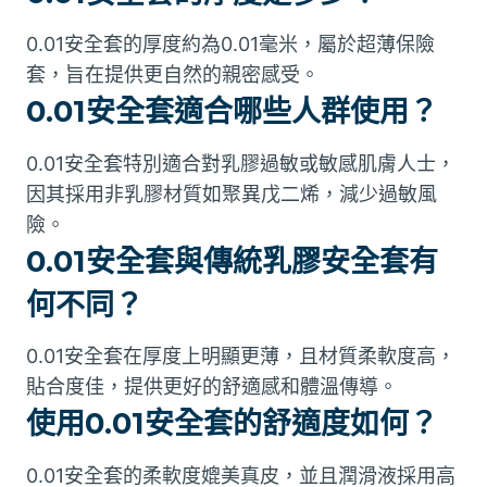
0.01安全套的厚度約為0.01毫米，屬於超薄保險
套，旨在提供更自然的親密感受。
0.01安全套適合哪些人群使用？
0.01安全套特別適合對乳膠過敏或敏感肌膚人士，
因其採用非乳膠材質如聚異戊二烯，減少過敏風
險。
0.01安全套與傳統乳膠安全套有
何不同？
0.01安全套在厚度上明顯更薄，且材質柔軟度高，
貼合度佳，提供更好的舒適感和體溫傳導。
使用0.01安全套的舒適度如何？
0.01安全套的柔軟度媲美真皮，並且潤滑液採用高