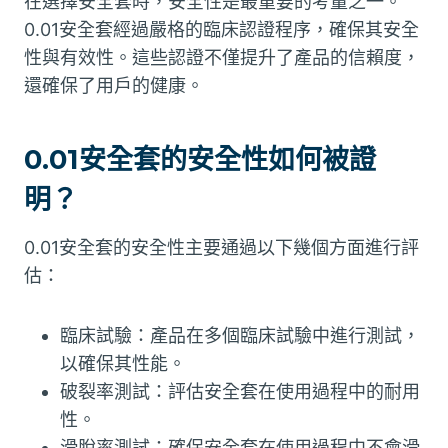
在選擇安全套時，安全性是最重要的考量之一。
0.01安全套經過嚴格的臨床認證程序，確保其安全
性與有效性。這些認證不僅提升了產品的信賴度，
還確保了用戶的健康。
0.01安全套的安全性如何被證
明？
0.01安全套的安全性主要通過以下幾個方面進行評
估：
臨床試驗：產品在多個臨床試驗中進行測試，
以確保其性能。
破裂率測試：評估安全套在使用過程中的耐用
性。
滑脫率測試：確保安全套在使用過程中不會滑