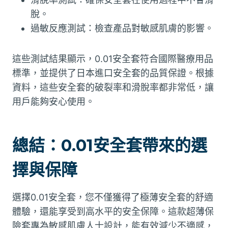
脫。
過敏反應測試：檢查產品對敏感肌膚的影響。
這些測試結果顯示，0.01安全套符合國際醫療用品
標準，並提供了日本進口安全套的品質保證。根據
資料，這些安全套的破裂率和滑脫率都非常低，讓
用戶能夠安心使用。
總結：0.01安全套帶來的選
擇與保障
選擇0.01安全套，您不僅獲得了極薄安全套的舒適
體驗，還能享受到高水平的安全保障。這款超薄保
險套專為敏感肌膚人士設計，能有效減少不適感，