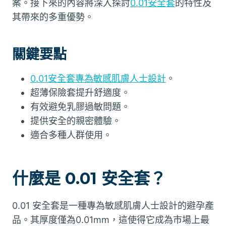
案。接下來的內容將深入探討
0.01安全套
的特性及
其帶來的多重優勢。
關鍵要點
0.01安全套專為敏感肌膚人士設計
。
超薄保險套提升舒適度。
有效避免乳膠過敏問題。
提供安全的親密體驗。
適合多種人群使用。
什麼是 0.01 安全套？
0.01 安全套是一種專為敏感肌膚人士設計的避孕產
品。其厚度僅為0.01mm，這使得它成為市場上最