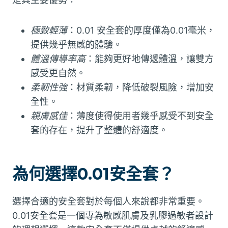
極致輕薄
：0.01 安全套的厚度僅為0.01毫米，
提供幾乎無感的體驗。
體溫傳導率高
：能夠更好地傳遞體溫，讓雙方
感受更自然。
柔韌性強
：材質柔韌，降低破裂風險，增加安
全性。
親膚感佳
：薄度使得使用者幾乎感受不到安全
套的存在，提升了整體的舒適度。
為何選擇0.01安全套？
選擇合適的安全套對於每個人來說都非常重要。
0.01安全套是一個專為敏感肌膚及乳膠過敏者設計