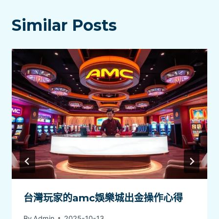
Similar Posts
台灣玩家的amc娛樂城出金操作心得
By
Admin
2025-10-13