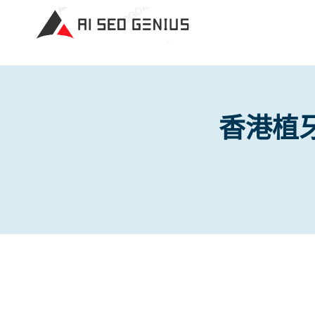
Skip
to
content
香港植