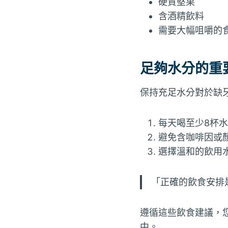
硬質堅果
含酒精飲料
需要大幅咀嚼的
足夠水分的重
保持充足水分對於缺
每天喝至少8杯水
避免含咖啡因或
選擇溫和的飲用
「正確的飲食安排
遵循這些飲食建議，
中。