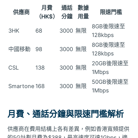
月費
通話
數據
供應商
限速門檻
（HK$）
分鐘
用量
8GB後限速至
3HK
68
3000
無限
128kbps
8GB後限速至
中國移動
98
3000
無限
128kbps
20GB後限速至
CSL
138
3000
無限
1Mbps
50GB後限速至
Smartone
168
3000
無限
1Mbps
月費、通話分鐘與限速門檻解析
供應商在費用結構上各有差異，例如香港寬頻提供
的5G計劃月費為$388，最高速度可達1Gbps，適