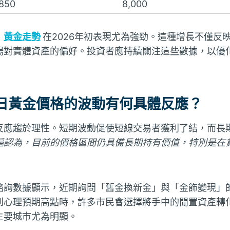
,850
8,000
，
黃金走勢
在2026年初表現尤為強勁。這種增長不僅反
場對實體資產的偏好。投資者應持續關注這些數據，以優
日黃金價格的波動有何具體反應？
反應趨於理性。短期波動促使短線交易者獲利了結，而長
遍認為，目前的價格區間仍具備長期持有價值，特別是在
諮詢數據顯示，近期詢問「舊金換新金」與「金飾變現」
到心理預期高點時，許多市民會選擇將手中的閒置資產轉
主要城市尤為明顯。