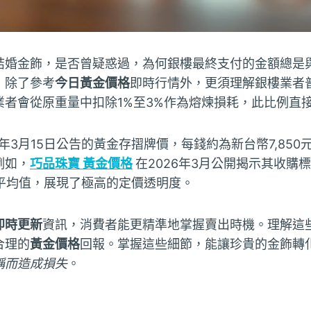
結婚金飾，是否曾疑惑過，為何銀樓最終支付的金額總是
，除了參考
今日黃金價格
即時行情外，更須理解銀樓業者
業者會從原重量中扣除1%至3%作為熔煉損耗，此比例直
6年3月15日公告的黃金存摺牌價，每錢約為新台幣7,85
例如，
巧品珠寶 黃金價格
在2026年3月公開揭示其收購
場平均值，展現了極高的定價透明度。
即時更新
資訊，消費者能更精準地掌握賣出時機。理解這
合理的
黃金價格
回報。掌握這些細節，能讓珍貴的金飾轉
稱而造成損失
。