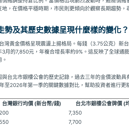
場情緒調整持倉比例。當價格出現劇烈波動時，避險情緒
反地，在價格平穩時期，市民則更傾向於觀察長期趨勢，
走勢及其歷史數據呈現什麼樣的變化？
，台灣黃金價格呈現震盪上揚格局。每錢（3.75公克）新台
26年3月的7,850元，年複合增長率約9%。這反映了全球
用。
摺與台北市銀樓公會的歷史記錄，過去三年的金價波動具
4年至2026年第一季的關鍵數據對比，幫助投資者進行更
台灣銀行均價 (新台幣/錢)
台北市銀樓公會牌價 (均
,200
7,350
,550
7,700