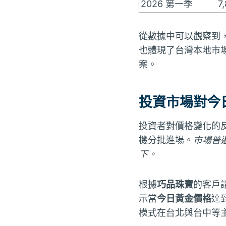
2026 第一季
7
從數據中可以觀察到
也體現了台灣本地市
案。
投資市場對今
投資者對價格變化的
機分批進場。
市場普
下。
根據
巧品珠寶
的客戶
示當
今日黃金價格
達
模式在台北與台中等