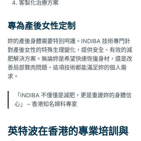
客製化治療方案
專為產後女性定制
妳的產後身體需要特別呵護。INDIBA 技術專門針
對產後女性的特殊生理變化，提供安全、有效的減
肥解決方案。無論妳是希望快速恢復身材，還是改
善局部贅肉問題，這項技術都能滿足妳的個人需
求。
「INDIBA 不僅僅是減肥，更是重建妳的身體信
心」 – 香港知名婦科專家
英特波在香港的專業培訓與