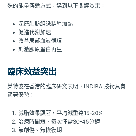
殊的能量傳遞方式，達到以下關鍵效果：
深層脂肪組織精準加熱
促進代謝加速
改善局部血液循環
刺激膠原蛋白再生
臨床效益突出
英特波在香港的臨床研究表明，INDIBA 技術具有
顯著優勢：
減脂效果顯著，平均減重達15-20%
治療時間短，每次僅需30-45分鐘
無創傷、無恢復期