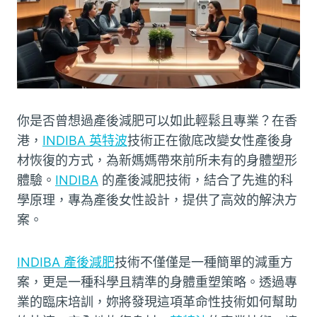
你是否曾想過產後減肥可以如此輕鬆且專業？在香
港，
INDIBA 英特波
技術正在徹底改變女性產後身
材恢復的方式，為新媽媽帶來前所未有的身體塑形
體驗。
INDIBA
的產後減肥技術，結合了先進的科
學原理，專為產後女性設計，提供了高效的解決方
案。
INDIBA 產後減肥
技術不僅僅是一種簡單的減重方
案，更是一種科學且精準的身體重塑策略。透過專
業的臨床培訓，妳將發現這項革命性技術如何幫助