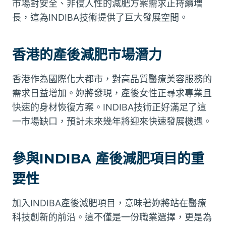
市場對安全、非侵入性的減肥方案需求正持續增
長，這為INDIBA技術提供了巨大發展空間。
香港的產後減肥市場潛力
香港作為國際化大都市，對高品質醫療美容服務的
需求日益增加。妳將發現，產後女性正尋求專業且
快速的身材恢復方案。INDIBA技術正好滿足了這
一市場缺口，預計未來幾年將迎來快速發展機遇。
參與INDIBA 產後減肥項目的重
要性
加入INDIBA產後減肥項目，意味著妳將站在醫療
科技創新的前沿。這不僅是一份職業選擇，更是為