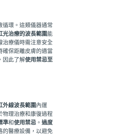
液循環。這類儀器通常
紅光治療的波長範圍
能
線治療儀時需注意安全
時確保距離皮膚的適當
，因此了解
使用禁忌至
紅外線波長範圍
內運
於物理治療和康復過程
標準
和
使用禁忌
。
過度
格的醫療設備，以避免