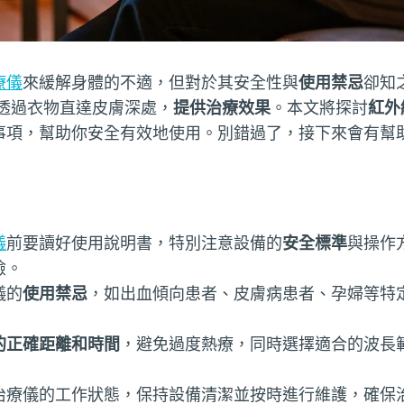
療儀
來緩解身體的不適，但對於其安全性與
使用禁忌
卻知
透過衣物直達皮膚深處，
提供治療效果
。本文將探討
紅外
事項，幫助你安全有效地使用。別錯過了，接下來會有幫
儀
前要讀好使用說明書，特別注意設備的
安全標準
與操作
險。
儀的
使用禁忌
，如出血傾向患者、皮膚病患者、孕婦等特
的正確距離和時間
，避免過度熱療，同時選擇適合的波長
治療儀的工作狀態，保持設備清潔並按時進行維護，確保