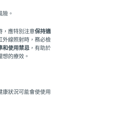
風險。
時，應特別注意
保持適
紅外線照射時，務必檢
準和使用禁忌
，有助於
理想的療效。
健康狀況可能會使使用