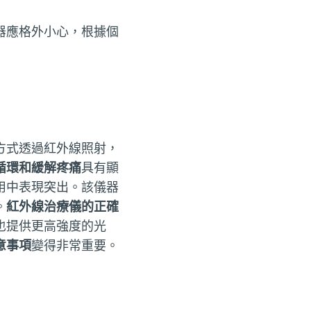
器應格外小心，根據個
方式透過紅外線照射，
循環和緩解疼痛
具有顯
用中表現突出。該儀器
。
紅外線治療儀的正確
也提供更高強度的光
意事項
變得非常重要。