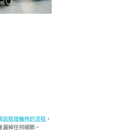
解說租借輪椅的流程
，
會漏掉任何細節。