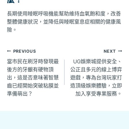
長期使用睡眠呼吸機能幫助維持血氧飽和度，改善
整體健康狀況，並降低與睡眠窒息症相關的健康風
險。
文
PREVIOUS
NEXT
當市民在刷牙時發現最
UG娛樂城提供安全、
章
後方的牙齦有硬物頂
公正且多元的線上博弈
出，這是否意味著智慧
遊戲，專為台灣玩家打
導
齒已經開始突破粘膜並
造頂級娛樂體驗，立即
覽
準備萌出？
加入享受專業服務。