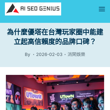
Skip
to
content
為什麼優塔在台灣玩家圈中能建
立起高信賴度的品牌口碑？
By
2026-02-03
消閑娛樂