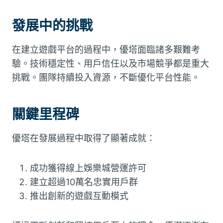
發展中的挑戰
在建立遊戲平台的過程中，優塔面臨諸多艱難考
驗。技術穩定性、用戶信任以及市場競爭都是重大
挑戰。團隊持續投入資源，不斷優化平台性能。
關鍵里程碑
優塔在發展過程中取得了顯著成就：
成功獲得線上娛樂城營運許可
建立超過10萬名忠實用戶群
推出創新的遊戲互動模式