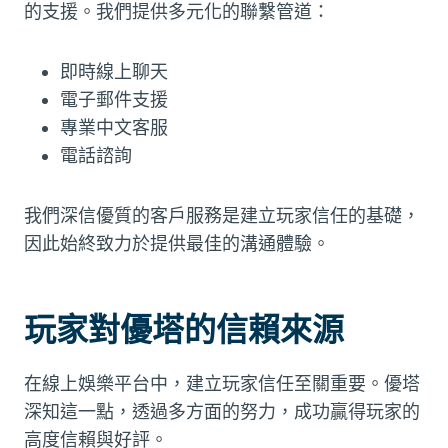
的支援。我們提供多元化的聯繫管道：
即時線上聊天
電子郵件支援
專業中文客服
電話諮詢
我們深信優質的客戶服務是建立玩家信任的基礎，
因此始終致力於提供最佳的溝通體驗。
玩家對優塔的信賴來源
在線上娛樂平台中，建立玩家信任至關重要。優塔
深知這一點，透過多方面的努力，成功贏得玩家的
高度信賴與好評。