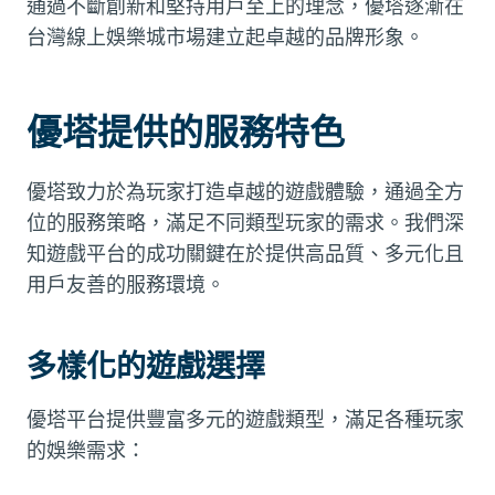
通過不斷創新和堅持用戶至上的理念，優塔逐漸在
台灣線上娛樂城市場建立起卓越的品牌形象。
優塔提供的服務特色
優塔致力於為玩家打造卓越的遊戲體驗，通過全方
位的服務策略，滿足不同類型玩家的需求。我們深
知遊戲平台的成功關鍵在於提供高品質、多元化且
用戶友善的服務環境。
多樣化的遊戲選擇
優塔平台提供豐富多元的遊戲類型，滿足各種玩家
的娛樂需求：