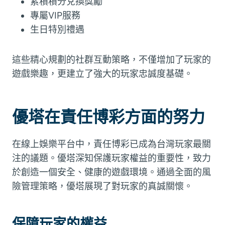
累積積分兌換獎勵
專屬VIP服務
生日特別禮遇
這些精心規劃的社群互動策略，不僅增加了玩家的
遊戲樂趣，更建立了強大的玩家忠誠度基礎。
優塔在責任博彩方面的努力
在線上娛樂平台中，責任博彩已成為台灣玩家最關
注的議題。優塔深知保護玩家權益的重要性，致力
於創造一個安全、健康的遊戲環境。通過全面的風
險管理策略，優塔展現了對玩家的真誠關懷。
保障玩家的權益