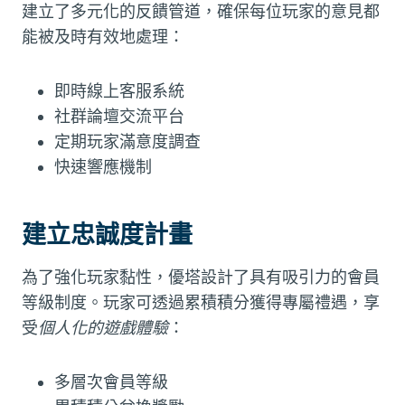
建立了多元化的反饋管道，確保每位玩家的意見都
能被及時有效地處理：
即時線上客服系統
社群論壇交流平台
定期玩家滿意度調查
快速響應機制
建立忠誠度計畫
為了強化玩家黏性，優塔設計了具有吸引力的會員
等級制度。玩家可透過累積積分獲得專屬禮遇，享
受
個人化的遊戲體驗
：
多層次會員等級