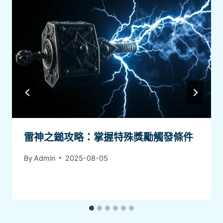
雷神之鎚攻略：掌握特殊獎勵觸發條件
By
Admin
2025-08-05