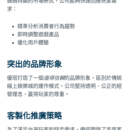
通過持續的市場研究，公司能夠快速回應玩家需
求：
精準分析消費者行為趨勢
即時調整遊戲產品
優化用戶體驗
突出的品牌形象
優塔打造了一個
值得信賴
的品牌形象，區別於傳統
線上娛樂城的運作模式。公司堅持透明、公正的經
營理念，贏得玩家的尊重。
客製化推廣策略
為了滿足台灣玩家的特定需求，優塔開發了高度客