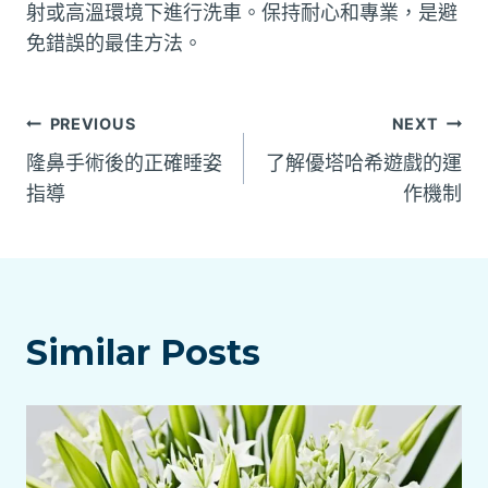
射或高溫環境下進行洗車。保持耐心和專業，是避
免錯誤的最佳方法。
文
PREVIOUS
NEXT
隆鼻手術後的正確睡姿
了解優塔哈希遊戲的運
章
指導
作機制
導
覽
Similar Posts