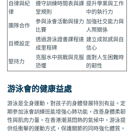
自律與紀
遵守訓練時間表與課
提升學業與工作
律
堂規則
中的執行力
參與泳會活動與接力
加強社交能力與
團隊合作
比賽
人際關係
透過游泳證書課程達
建立成就感與自
目標設定
成里程碑
信心
克服水中挑戰與克服
面對人生困難時
堅持力
恐懼
的韌性
游泳會的健康益處
游泳是全身運動，對孩子的身體發展特別有益。定
期參加泳會訓練班能增強心肺功能，改善身體柔韌
性與肌肉力量。在香港潮濕悶熱的氣候中，游泳提
供低衝擊的運動方式，保護關節的同時強化體質。