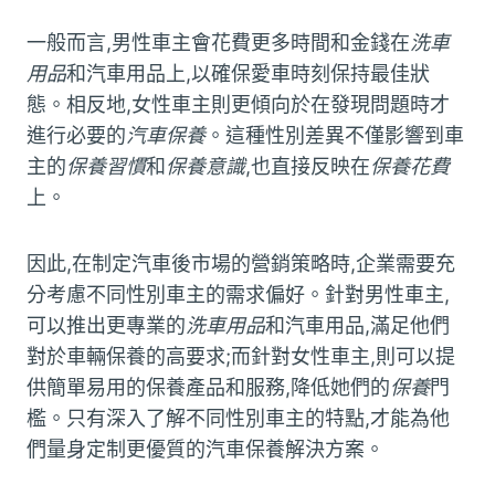
一般而言,男性車主會花費更多時間和金錢在
洗車
用品
和汽車用品上,以確保愛車時刻保持最佳狀
態。相反地,女性車主則更傾向於在發現問題時才
進行必要的
汽車保養
。這種性別差異不僅影響到車
主的
保養習慣
和
保養意識
,也直接反映在
保養花費
上。
因此,在制定汽車後市場的營銷策略時,企業需要充
分考慮不同性別車主的需求偏好。針對男性車主,
可以推出更專業的
洗車用品
和汽車用品,滿足他們
對於車輛保養的高要求;而針對女性車主,則可以提
供簡單易用的保養產品和服務,降低她們的
保養
門
檻。只有深入了解不同性別車主的特點,才能為他
們量身定制更優質的汽車保養解決方案。