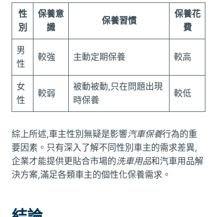
性
保養意
保養花
保養習慣
別
識
費
男
較強
主動定期保養
較高
性
女
被動被動,只在問題出現
較弱
較低
性
時保養
綜上所述,車主性別無疑是影響
汽車保養
行為的重
要因素。只有深入了解不同性別車主的需求差異,
企業才能提供更貼合市場的
洗車用品
和汽車用品解
決方案,滿足各類車主的個性化保養需求。
結論