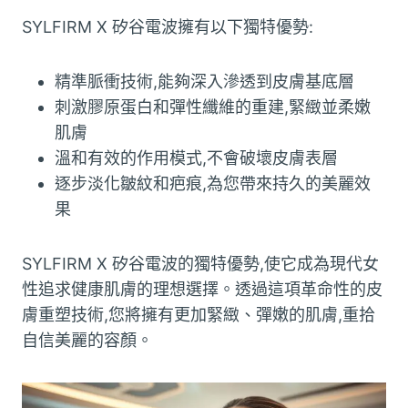
SYLFIRM X 矽谷電波擁有以下獨特優勢:
精準脈衝技術,能夠深入滲透到皮膚基底層
刺激膠原蛋白和彈性纖維的重建,緊緻並柔嫩
肌膚
溫和有效的作用模式,不會破壞皮膚表層
逐步淡化皺紋和疤痕,為您帶來持久的美麗效
果
SYLFIRM X 矽谷電波的獨特優勢,使它成為現代女
性追求健康肌膚的理想選擇。透過這項革命性的皮
膚重塑技術,您將擁有更加緊緻、彈嫩的肌膚,重拾
自信美麗的容顏。