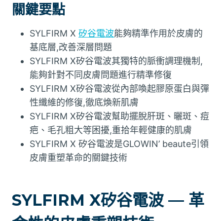
關鍵要點
SYLFIRM X
矽谷電波
能夠精準作用於皮膚的
基底層,改善深層問題
SYLFIRM X矽谷電波其獨特的脈衝調理機制,
能夠針對不同皮膚問題進行精準修復
SYLFIRM X矽谷電波從內部喚起膠原蛋白與彈
性纖維的修復,徹底煥新肌膚
SYLFIRM X矽谷電波幫助擺脫肝斑、曬斑、痘
疤、毛孔粗大等困擾,重拾年輕健康的肌膚
SYLFIRM X 矽谷電波是GLOWIN’ beaute引領
皮膚重塑革命的關鍵技術
SYLFIRM X矽谷電波 — 革