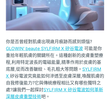
你是否曾經對肌膚出現歲月痕跡而感到煩惱?
GLOWIN’ beaute SYLFIRM X 矽谷電波
可能是你
重拾年輕肌膚的關鍵所在。這種創新的皮膚重塑療
程,利用特定波長的電磁能量,精準作用於皮膚的基
底層,從而改善皺紋、毛孔粗大等問題。
SYLFIRM
X
矽谷電波究竟能如何滲透至皮膚深層,喚醒肌膚的
自我修復能力?它與傳統療程相比又有哪些獨特之
處?讓我們一起探討
SYLFIRM X 矽谷電波如何革新
深層皮膚重塑技術
吧。