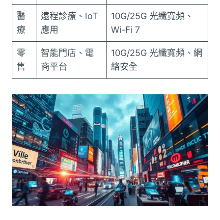
醫
遠程診療、IoT
10G/25G 光纖寬頻、
療
應用
Wi-Fi 7
零
智能門店、電
10G/25G 光纖寬頻、網
售
商平台
絡安全