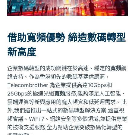
借助
寬頻
優勢 締造數碼轉型
新高度
企業數碼轉型的成功關鍵在於高速、穩定的
寬頻
網
絡支持。作為香港領先的數碼基建供應商，
Telecombrother 為企業提供高達10Gbps和
25Gbps的極速光纖
寬頻
服務,能夠滿足人工智能、
雲端運算等新興應用的龐大頻寬和低延遲需求。此
外,我們還推出一站式的數碼轉型解決方案,涵蓋視
頻會議、WiFi 7、網絡安全等多個領域,並提供專業
的技術支援服務,全力幫助企業突破數碼化轉型的