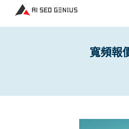
Skip
to
content
寬頻報