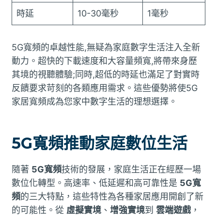
時延
10-30毫秒
1毫秒
5G寬頻的卓越性能,無疑為家庭數字生活注入全新
動力。超快的下載速度和大容量頻寬,將帶來身歷
其境的視聽體驗;同時,超低的時延也滿足了對實時
反饋要求苛刻的各類應用需求。這些優勢將使5G
家居寬頻成為您家中數字生活的理想選擇。
5G寬頻推動家庭數位生活
隨著
5G寬頻
技術的發展，家庭生活正在經歷一場
數位化轉型。高速率、低延遲和高可靠性是
5G寬
頻
的三大特點，這些特性為各種家居應用開創了新
的可能性。從
虛擬實境
、
增強實境
到
雲端遊戲
，