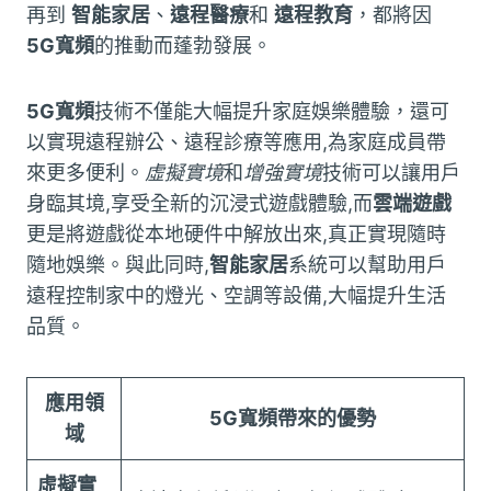
再到
智能家居
、
遠程醫療
和
遠程教育
，都將因
5G寬頻
的推動而蓬勃發展。
5G寬頻
技術不僅能大幅提升家庭娛樂體驗，還可
以實現遠程辦公、遠程診療等應用,為家庭成員帶
來更多便利。
虛擬實境
和
增強實境
技術可以讓用戶
身臨其境,享受全新的沉浸式遊戲體驗,而
雲端遊戲
更是將遊戲從本地硬件中解放出來,真正實現隨時
隨地娛樂。與此同時,
智能家居
系統可以幫助用戶
遠程控制家中的燈光、空調等設備,大幅提升生活
品質。
應用領
5G寬頻帶來的優勢
域
虛擬實