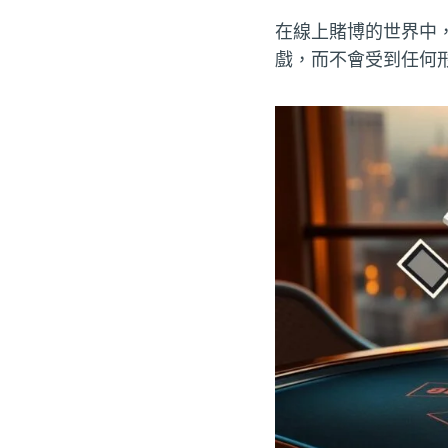
在線上賭博的世界中
戲，而不會受到任何