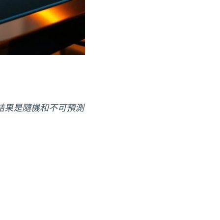
結果是隨機和不可預測