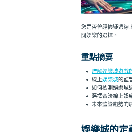
您是否曾經懷疑過線
閒娛樂的選擇。
重點摘要
瞭解娛樂城遊戲
線上
娛樂城
的監
如何檢測娛樂城
選擇合法線上娛
未來監管趨勢的
娛樂城的定