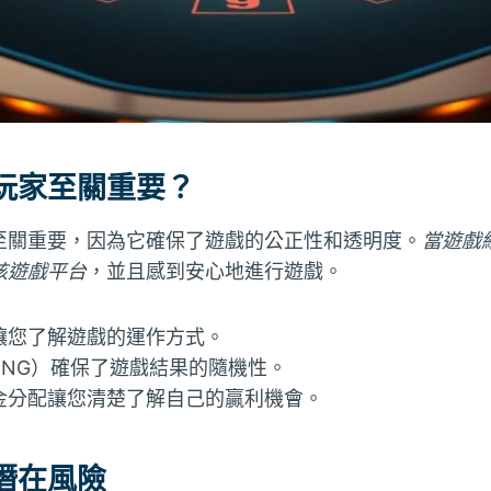
玩家至關重要？
至關重要，因為它確保了遊戲的公正性和透明度。
當遊戲
該遊戲平台
，並且感到安心地進行遊戲。
讓您了解遊戲的運作方式。
RNG）確保了遊戲結果的隨機性。
金分配讓您清楚了解自己的贏利機會。
潛在風險