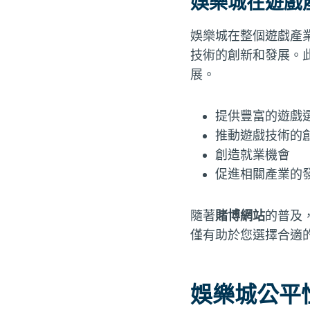
娛樂城在遊戲
娛樂城在整個遊戲產
技術的創新和發展。
展。
提供豐富的遊戲
推動遊戲技術的
創造就業機會
促進相關產業的
隨著
賭博網站
的普及
僅有助於您選擇合適
娛樂城公平