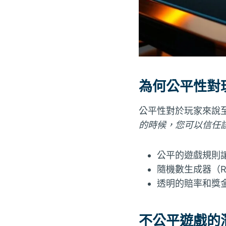
為何公平性對
公平性對於玩家來說
的時候，您可以信任
公平的遊戲規則
隨機數生成器（
透明的賠率和獎
不公平遊戲的