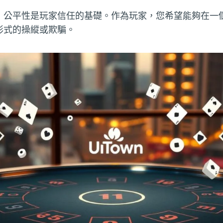
，公平性是玩家信任的基礎。作為玩家，您希望能夠在一
形式的操縱或欺騙。