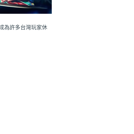
成為許多台灣玩家休