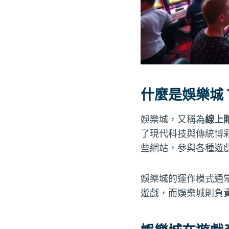
什麼是娛樂城
娛樂城，又稱為
線上
了現代科技與傳統博
些網站，參與各種遊
娛樂城的運作模式通
遊戲，而娛樂城則負