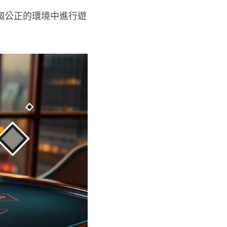
個公正的環境中進行遊