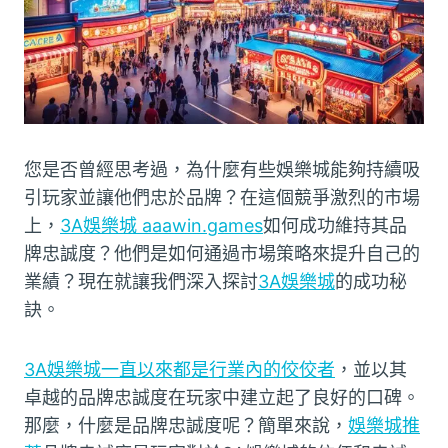
您是否曾經思考過，為什麼有些娛樂城能夠持續吸
引玩家並讓他們忠於品牌？在這個競爭激烈的市場
上，
3A娛樂城 aaawin.games
如何成功維持其品
牌忠誠度？他們是如何通過市場策略來提升自己的
業績？現在就讓我們深入探討
3A娛樂城
的成功秘
訣。
3A娛樂城一直以來都是行業內的佼佼者
，並以其
卓越的品牌忠誠度在玩家中建立起了良好的口碑。
那麼，什麼是品牌忠誠度呢？簡單來說，
娛樂城推