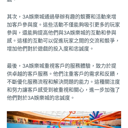
其次，3A娛樂城通過舉辦有趣的競賽和活動來增
加客戶參與度。這些活動不僅能夠吸引更多的玩家
參與，還能夠提高他們與3A娛樂城的互動和參與
感。這樣的互動可以促進玩家之間的交流和競爭，
增加他們對於遊戲的投入度和忠誠度。
最後，3A娛樂城重視客戶的服務體驗，致力於提
供卓越的客戶服務。他們注重客戶的需求和反饋，
不斷優化服務流程和解決問題的能力。這種關注度
和努力讓客戶感受到被重視和關心，進一步加強了
他們對於3A娛樂城的忠誠度。