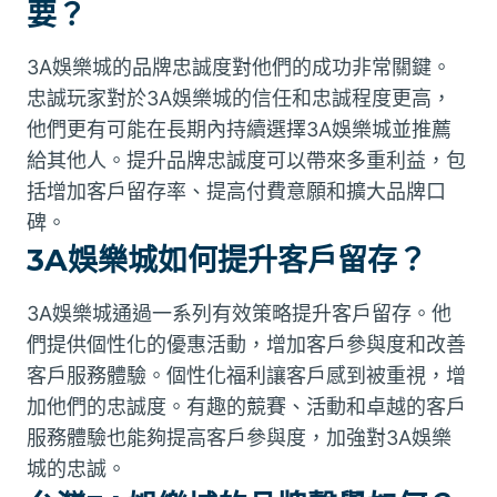
要？
3A娛樂城的品牌忠誠度對他們的成功非常關鍵。
忠誠玩家對於3A娛樂城的信任和忠誠程度更高，
他們更有可能在長期內持續選擇3A娛樂城並推薦
給其他人。提升品牌忠誠度可以帶來多重利益，包
括增加客戶留存率、提高付費意願和擴大品牌口
碑。
3A娛樂城如何提升客戶留存？
3A娛樂城通過一系列有效策略提升客戶留存。他
們提供個性化的優惠活動，增加客戶參與度和改善
客戶服務體驗。個性化福利讓客戶感到被重視，增
加他們的忠誠度。有趣的競賽、活動和卓越的客戶
服務體驗也能夠提高客戶參與度，加強對3A娛樂
城的忠誠。