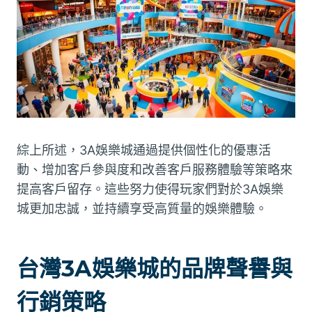
綜上所述，3A娛樂城通過提供個性化的優惠活
動、增加客戶參與度和改善客戶服務體驗等策略來
提高客戶留存。這些努力使得玩家們對於3A娛樂
城更加忠誠，並持續享受高質量的娛樂體驗。
台灣3A娛樂城的品牌聲譽與
行銷策略