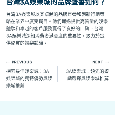
台灣3A娛樂城的品牌聲譽如何？
台灣3A娛樂城以其卓越的品牌聲譽和創新行銷策
略在業界中廣受矚目。他們通過提供高質量的娛樂
體驗和卓越的客戶服務贏得了良好的口碑。台灣
3A娛樂城深知消費者滿意度的重要性，致力於提
供優質的娛樂體驗。
文
PREVIOUS
NEXT
探索最佳娛樂城：3A
3A娛樂城：領先的遊
章
娛樂城的獨特優勢與娛
戲選擇與娛樂城推薦
樂城推薦
導
覽