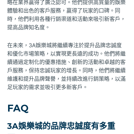
略在業界贏得了廣泛認可。他們提供高質量的娛樂
體驗和出色的客戶服務，贏得了玩家的口碑。同
時，他們利用各種行銷渠道和活動來吸引新客戶，
提高品牌知名度。
在未來，3A娛樂城將繼續專注於提升品牌忠誠度
和優化市場策略，以實現更長遠的成功。他們將繼
續通過定制化的優惠措施、創新的活動和卓越的客
戶服務，保持忠誠玩家的增長。同時，他們將繼續
維護和提升品牌聲譽，並持續改進行銷策略，以滿
足玩家的需求並吸引更多新客戶。
FAQ
3A娛樂城的品牌忠誠度有多重