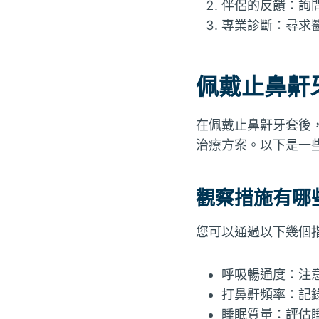
伴侶的反饋：詢
專業診斷：尋求
佩戴止鼻鼾
在佩戴止鼻鼾牙套後
治療方案。以下是一
觀察措施有哪
您可以通過以下幾個
呼吸暢通度：注
打鼻鼾頻率：記
睡眠質量：評估