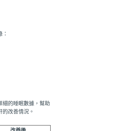
錄：
詳細的睡眠數據，幫助
鼾的改善情況。
改善後