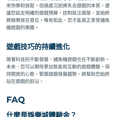
來快樂和放鬆，但過度沉迷將失去遊戲的本質。建
議您設定明確的遊戲預算，控制投注風險，並始終
將娛樂放在首位。唯有如此，您才能真正享受捕魚
機遊戲的樂趣。
遊戲技巧的持續進化
隨著科技的不斷發展，捕魚機遊戲也在不斷創新。
未來，您可以期待更加智能和互動的遊戲體驗。保
持開放的心態，緊跟遊戲發展趨勢，將幫助您始終
站在遊戲的前沿。
FAQ
什麼是娛樂城體驗金？