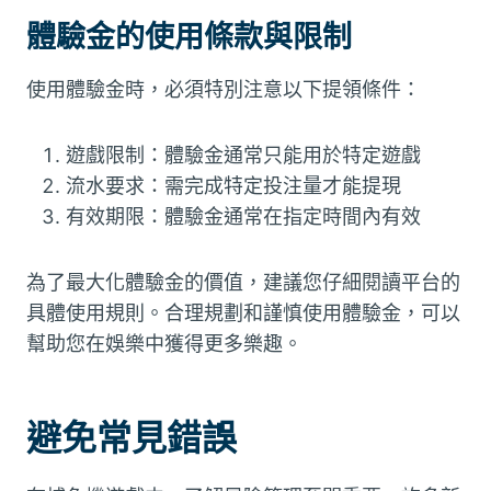
體驗金的使用條款與限制
使用體驗金時，必須特別注意以下提領條件：
遊戲限制：體驗金通常只能用於特定遊戲
流水要求：需完成特定投注量才能提現
有效期限：體驗金通常在指定時間內有效
為了最大化體驗金的價值，建議您仔細閱讀平台的
具體使用規則。合理規劃和謹慎使用體驗金，可以
幫助您在娛樂中獲得更多樂趣。
避免常見錯誤