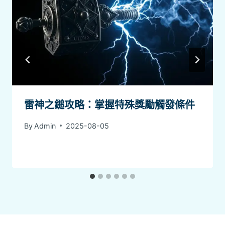
雷神之鎚攻略：掌握特殊獎勵觸發條件
By
Admin
2025-08-05