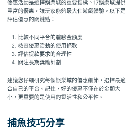
優惠活動是選擇娛樂城的重要指標。17娛樂城提供
豐富的優惠，讓玩家能夠最大化遊戲體驗。以下是
評估優惠的關鍵點：
比較不同平台的體驗金額度
檢查優惠活動的使用條款
評估提款要求的合理性
關注長期獎勵計劃
建議您仔細研究每個娛樂城的優惠細節，選擇最適
合自己的平台。記住，好的優惠不僅在於金額大
小，更重要的是使用的靈活性和公平性。
捕魚技巧分享