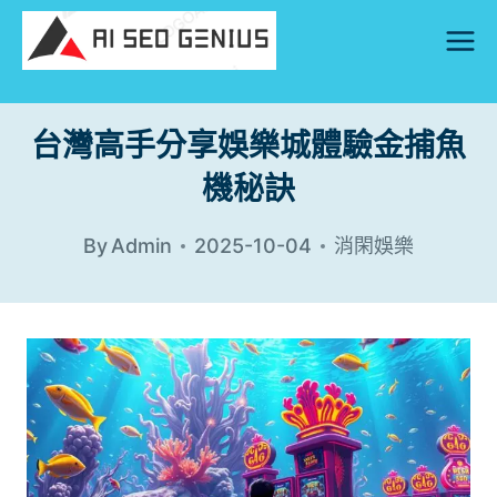
Skip
to
content
台灣高手分享娛樂城體驗金捕魚
機秘訣
By
Admin
2025-10-04
消閑娛樂