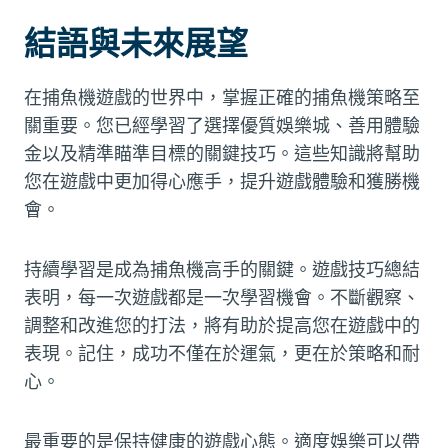
結語與未來展望
在捕魚機遊戲的世界中，掌握正確的捕魚機策略至
關重要。您已經學習了選擇優質娛樂城、善用體驗
金以及精準瞄準目標的關鍵技巧。這些知識將幫助
您在遊戲中更加得心應手，提升遊戲體驗和獲勝機
會。
持續學習是成為捕魚機高手的關鍵。遊戲技巧總結
表明，每一次遊戲都是一次學習機會。不斷觀察、
調整和改進您的打法，將有助於提高您在遊戲中的
表現。記住，成功不僅在於運氣，更在於策略和耐
心。
最重要的是保持健康的遊戲心態。適度娛樂可以帶