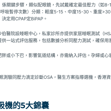
ion）係關鍵步驟，類似配眼鏡，先試戴確定最佳壓力（如8-1
呼吸暫停次數）分類：輕度5-15、中度15-30、重度>
定用CPAP定BiPAP。
沙伯醫院設睡眠中心，私家診所亦提供家居睡眠測試（HS
提供一站式評估服務，包括數據分析同壓力測試，確保用
肥胖或小下巴，影響氣道結構，亦需納入評估。孕婦或心
眠測驗同壓力滴定診斷OSA，醫生方案指導選機，香港
吸機的5大錦囊