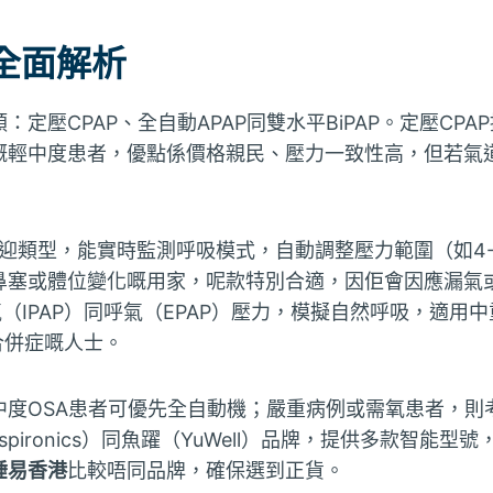
全面解析
定壓CPAP、全自動APAP同雙水平BiPAP。定壓CP
嘅輕中度患者，優點係價格親民、壓力一致性高，但若氣
歡迎類型，能實時監測呼吸模式，自動調整壓力範圍（如4-2
鼻塞或體位變化嘅用家，呢款特別合適，因佢會因應漏氣
吸氣（IPAP）同呼氣（EPAP）壓力，模擬自然呼吸，適用
合併症嘅人士。
度OSA患者可優先全自動機；嚴重病例或需氧患者，則考慮
 Respironics）同魚躍（YuWell）品牌，提供多款智能
睡易香港
比較唔同品牌，確保選到正貨。