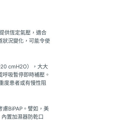
AP提供恆定氣壓，適合
道狀況變化，可能令使
0 cmH2O），大大
或呼吸暫停即時補壓。
中重度患者或有慢性阻
BiPAP。譬如，美
型號，內置加濕器防乾口