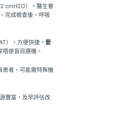
2 cmH2O）。醫生會
30。完成檢查後，呼吸
AT），方便快捷。
愛
家唔使盲目選機。
衰患者，可能需特殊機
資源豐富，及早評估改