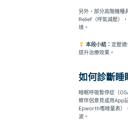
另外，部分高階機種具Ra
Relief（呼氣減
境。
本段小結：
定壓適
提升治療效果。
如何診斷睡
睡眠呼吸暫停症（O
察伴侶意見或用Ap
Epworth嗜睡量
波。