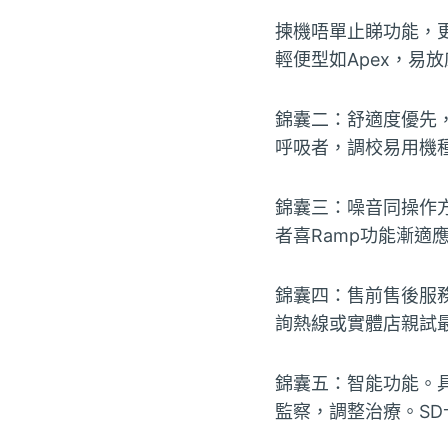
揀機唔單止睇功能，
輕便型如Apex，易
錦囊二：舒適度優先
呼吸者，調校易用機
錦囊三：噪音同操作
者喜Ramp功能漸適
錦囊四：售前售後服
詢熱線或實體店親試
錦囊五：智能功能。具雲
監察，調整治療。SD