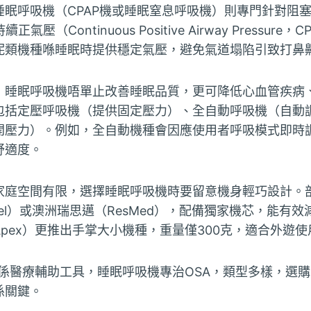
睡眠呼吸機（CPAP機或睡眠窒息呼吸機）則專門針對阻
壓（Continuous Positive Airway Pressur
呢類機種喺睡眠時提供穩定氣壓，避免氣道塌陷引致打鼻
，睡眠呼吸機唔單止改善睡眠品質，更可降低心血管疾病
包括定壓呼吸機（提供固定壓力）、全自動呼吸機（自動
開壓力）。例如，全自動機種會因應使用者呼吸模式即時
舒適度。
家庭空間有限，選擇睡眠呼吸機時要留意機身輕巧設計。
 Paykel）或澳洲瑞思邁（ResMed），配備獨家機芯，能
pex）更推出手掌大小機種，重量僅300克，適合外遊使
係醫療輔助工具，睡眠呼吸機專治OSA，類型多樣，選
係關鍵。