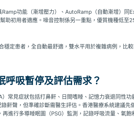
mp功能（漸增壓力）、AutoRamp（自動漸增）同Expirat
壓），幫助初用者適應。噪音控制係另一重點，優質機種低至
合穩定患者，全自動最舒適，雙水平用於複雜病例，比較
眠呼吸暫停及評估需求？
SA）常見症狀包括打鼻鼾、日間嗜睡、記憶力衰退同性功
p記錄鼾聲，但準確診斷需醫生評估。香港醫療系統建議先
表），再進行多導睡眠圖（PSG）監測，記錄呼吸流量、氧