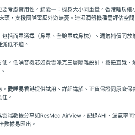
更要考慮實用性。錦囊一：機身大小同重量。香港睡房細小
放床頭，支援國際電壓外遊無憂。連濕潤器機種需評估空間
，包括面罩選擇（鼻罩、全臉罩或鼻枕）、漏氣補償同放
種減低不適。
方便。低噪音機芯如費雪派克三層隔離設計，按鈕直覺、
應。
務。
愛睡易香港
提供試用、詳細講解、正貨保證同原廠保
最佳。
端數據分享如ResMed AirView，記錄AHI、漏氣
卡數據易匯出。