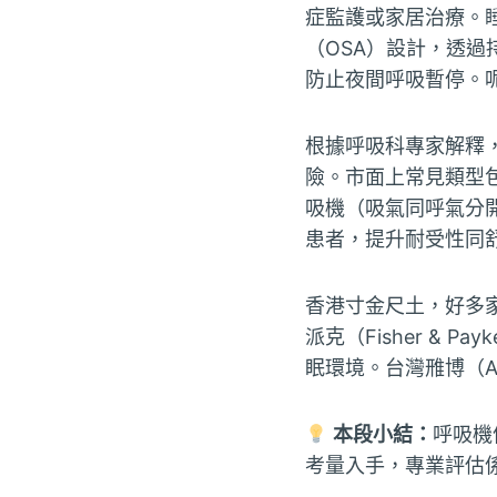
症監護或家居治療。
（OSA）設計，透過持續正氣
防止夜間呼吸暫停。
根據呼吸科專家解釋
險。市面上常見類型
吸機（吸氣同呼氣分
患者，提升耐受性同
香港寸金尺土，好多
派克（Fisher &
眠環境。台灣雃博（A
本段小結：
呼吸機
考量入手，專業評估