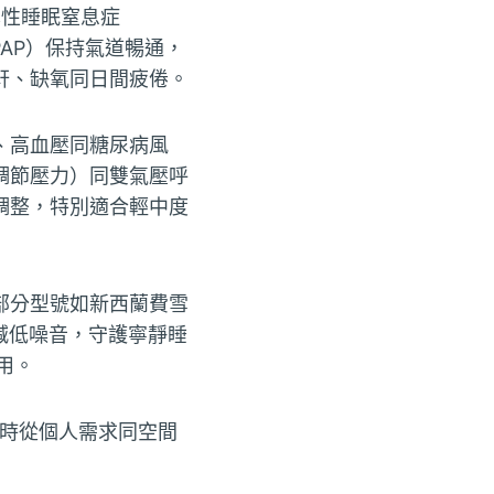
塞性睡眠窒息症
e，CPAP）保持氣道暢通，
鼾、缺氧同日間疲倦。
、高血壓同糖尿病風
調節壓力）同雙氣壓呼
調整，特別適合輕中度
部分型號如新西蘭費雪
有效減低噪音，守護寧靜睡
用。
購時從個人需求同空間