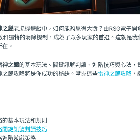
神之鎚
老虎機遊戲中，如何能夠贏得大獎？由RSG電子開
大倍數和獨特的消除機制，成為了眾多玩家的首選。這就是
所在。
雷神之鎚
的基本玩法、關鍵訊號判讀、進階技巧與心法，
神之鎚攻略將是你成功的秘訣。掌握這些
雷神之鎚攻略
，
略的基本玩法和規則
略關鍵訊號判讀技巧
略進階遊戲策略