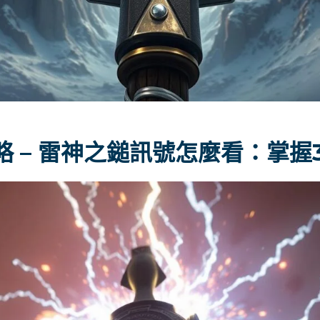
略 – 雷神之鎚訊號怎麼看：掌握