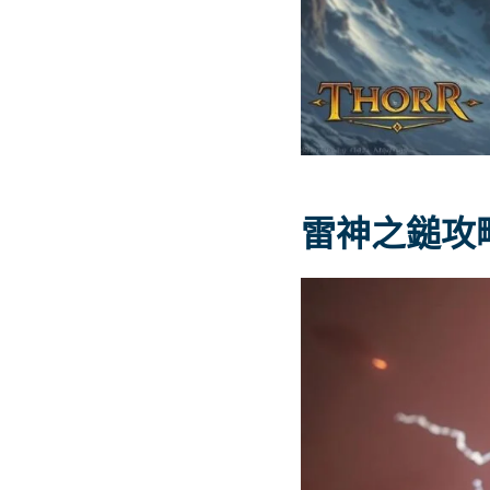
雷神之鎚攻