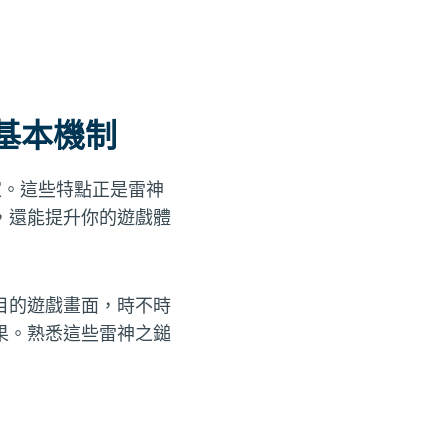
基本機制
玩家。這些特點正是雷神
，還能提升你的遊戲體
目的遊戲畫面，時不時
果。熟悉這些雷神之鎚