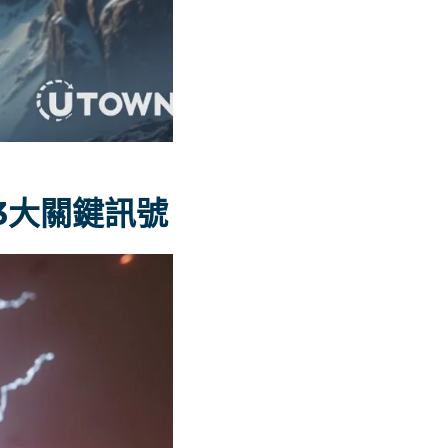
3大關鍵訊號