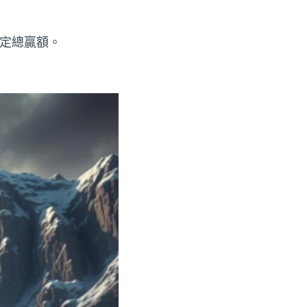
確定總贏額。