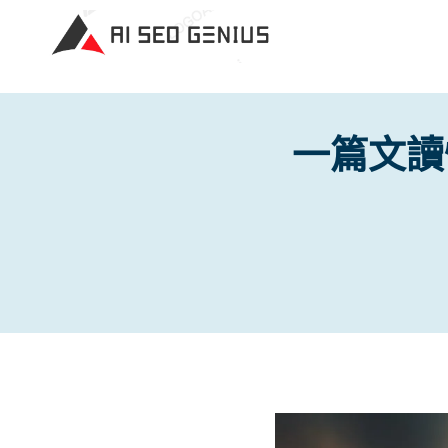
Skip
to
content
一篇文讀